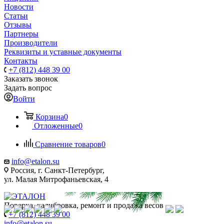
Новости
Статьи
Отзывы
Партнеры
Производители
Реквизиты и уставные документы
Контакты
+7 (812) 448 39 00
Заказать звонок
Задать вопрос
Войти
Корзина
0
Отложенные
0
Сравнение товаров
0
info@etalon.su
Россия, г. Санкт-Петербург,
ул. Малая Митрофаньевская, 4
Поверка, калибровка, ремонт и продажа весов
+7 (812) 448 39 00
info@etalon.su