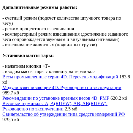
Дополнительные режимы работы:
- счетный режим (подсчет количества штучного товара по
весу)
- режим процентного взвешивания
- компараторный режим взвешивания (достижение заданного
веса сопровождается звуковым и визуальным сигналами)
- взвешивание животных (подвижных грузов)
Установка массы тары:
- нажатием кнопки «T»
- вводом массы тары с клавиатуры терминала
Весы промышленные серии 4D. Перечень модификаций
183,8
кб
Модули взвешивающие 4D. Руководство по эксплуатации
989,7 кб
Рекомендации по установке врезных весов 4D_PMF
620,2 кб
Весовые терминалы A, A(RUЕW), AB, AB(RUЕW).
Руководство по эксплуатации
2,5 мб
Свидетельство об утверждении типа средств измерений РФ
979,5 кб