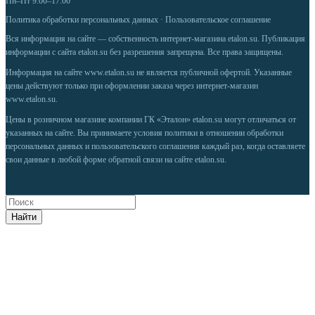
Пн–Пт 9:00–17:00
Политика обработки персональных данных
·
Пользовательское соглашение
Вся информация на сайте — собственность интернет-магазина etalon.su. Публикация
информации с сайта etalon.su без разрешения запрещена. Все права защищены.
Информация на сайте
www.etalon.su
не является публичной офертой. Указанные
цены действуют только при оформлении заказа через интернет-магазин
www.etalon.su
.
Цены в розничном магазине компании ГК «Эталон» etalon.su могут отличаться от
указанных на сайте. Вы принимаете условия
политики в отношении обработки
персональных данных
и
пользовательского соглашения
каждый раз, когда оставляете
свои данные в любой форме обратной связи на сайте etalon.su.
Найти