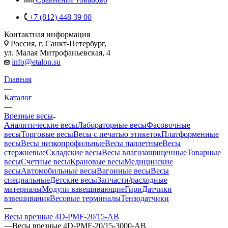
+7 (812) 448 39 00
Контактная информация
Россия, г. Санкт-Петербург,
ул. Малая Митрофаньевская, 4
info@etalon.su
Главная
—
Каталог
—
Врезные весы
Аналитические весы
Лабораторные весы
Фасовочные
весы
Торговые весы
Весы с печатью этикеток
Платформенные
весы
Весы низкопрофильные
Весы паллетные
Весы
стержневые
Складские весы
Весы влагозащищенные
Товарные
весы
Счетные весы
Крановые весы
Медицинские
весы
Автомобильные весы
Вагонные весы
Весы
специальные
Детские весы
Запчасти/расходные
материалы
Модули взвешивающие
Гири
Датчики
взвешивания
Весовые терминалы
Тензодатчики
—
Весы врезные 4D-PMF-20/15-AВ
—
Весы врезные 4D-PMF-20/15-3000-AB