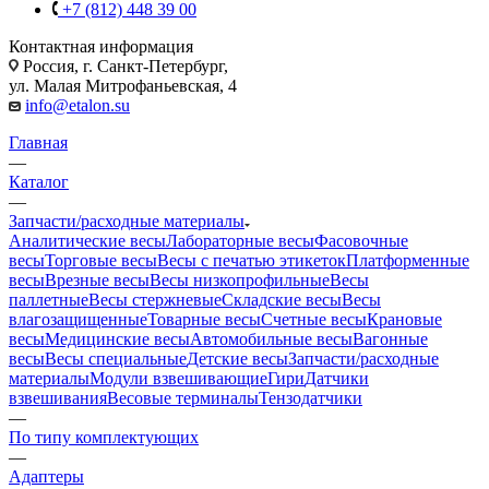
+7 (812) 448 39 00
Контактная информация
Россия, г. Санкт-Петербург,
ул. Малая Митрофаньевская, 4
info@etalon.su
Главная
—
Каталог
—
Запчасти/расходные материалы
Аналитические весы
Лабораторные весы
Фасовочные
весы
Торговые весы
Весы с печатью этикеток
Платформенные
весы
Врезные весы
Весы низкопрофильные
Весы
паллетные
Весы стержневые
Складские весы
Весы
влагозащищенные
Товарные весы
Счетные весы
Крановые
весы
Медицинские весы
Автомобильные весы
Вагонные
весы
Весы специальные
Детские весы
Запчасти/расходные
материалы
Модули взвешивающие
Гири
Датчики
взвешивания
Весовые терминалы
Тензодатчики
—
По типу комплектующих
—
Адаптеры